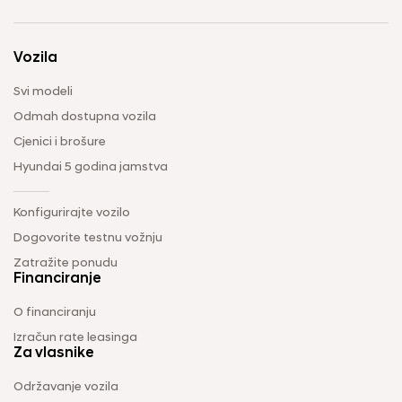
Vozila
Svi modeli
Odmah dostupna vozila
Cjenici i brošure
Hyundai 5 godina jamstva
Konfigurirajte vozilo
Dogovorite testnu vožnju
Zatražite ponudu
Financiranje
O financiranju
Izračun rate leasinga
Za vlasnike
Održavanje vozila