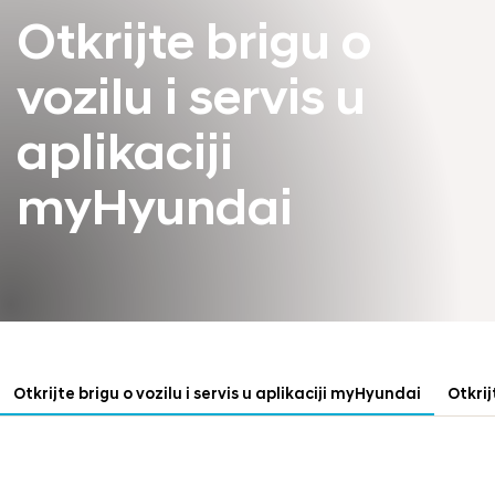
Otkrijte brigu o
vozilu i servis u
aplikaciji
myHyundai
Otkrijte brigu o vozilu i servis u aplikaciji myHyundai
Otkrij