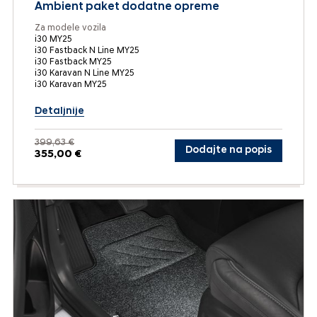
Ambient paket dodatne opreme
Za modele vozila
i30 MY25
i30 Fastback N Line MY25
i30 Fastback MY25
i30 Karavan N Line MY25
i30 Karavan MY25
Detaljnije
399,63 €
Dodajte na popis
355,00 €