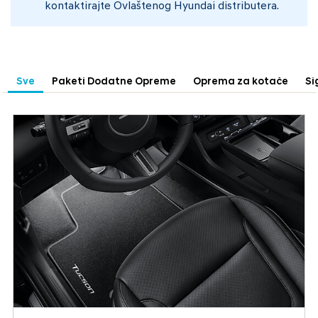
kontaktirajte Ovlaštenog Hyundai distributera.
Sve
Paketi Dodatne Opreme
Oprema za kotače
Si