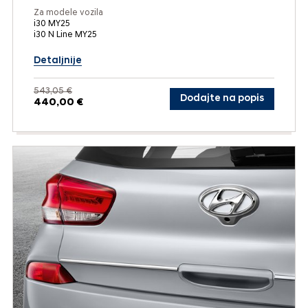
Za modele vozila
i30 MY25
i30 N Line MY25
Detaljnije
543,05 €
Dodajte na popis
440,00 €