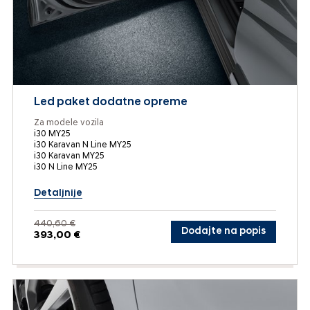
Led paket dodatne opreme
Za modele vozila
i30 MY25
i30 Karavan N Line MY25
i30 Karavan MY25
i30 N Line MY25
Detaljnije
440,60 €
Dodajte na popis
393,00 €