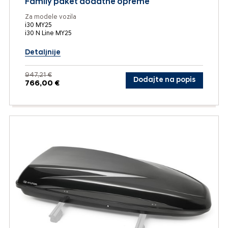
Family paket dodatne opreme
Za modele vozila
i30 MY25
i30 N Line MY25
Detaljnije
947,21 €
Dodajte na popis
766,00 €