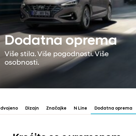
Dodatna oprema
Više stila. Više pogodnosti. Više
osobnosti.
zdvojeno
Dizajn
Značajke
N Line
Dodatna oprema